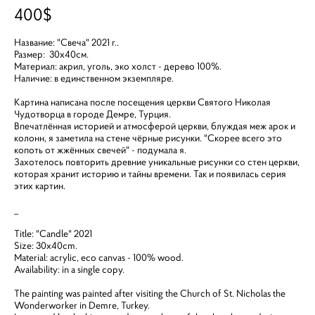
400$
Название: "Свеча" 2021 г..
Размер: 30x40см.
Материал: акрил, уголь, эко холст - дерево 100%.
Наличие: в единственном экземпляре.
Картина написана после посещения церкви Святого Николая
Чудотворца в городе Демре, Турция.
Впечатлённая историей и атмосферой церкви, блуждая меж арок и
колонн, я заметила на стене чёрные рисунки. "Скорее всего это
копоть от жжённых свечей" - подумала я.
Захотелось повторить древние уникальные рисунки со стен церкви,
которая хранит историю и тайны времени. Так и появилась серия
этих картин.
_
Title: "Candle" 2021
Size: 30x40cm.
Material: acrylic, eco canvas - 100% wood.
Availability: in a single copy.
The painting was painted after visiting the Church of St. Nicholas the
Wonderworker in Demre, Turkey.