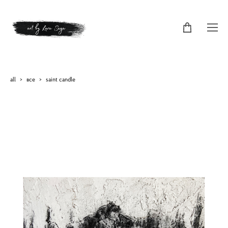
all
>
все
>
saint candle