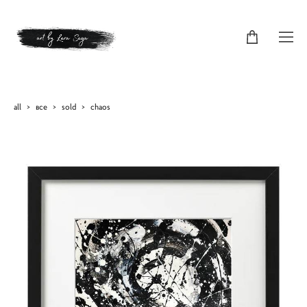
all
>
все
>
sold
>
chaos